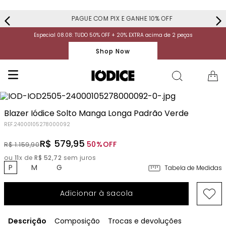
PAGUE COM PIX E GANHE 10% OFF
Especial 08.08: TUDO 50% OFF + 20% EXTRA acima de 2 peças
Shop Now
Blazer Iódice Solto Manga Longa Padrão Verde
REF.
24000105278000092
R$
579
,
95
50%
OFF
R$
1
.
159
,
90
ou
11
x de
R$
52
,
72
sem juros
P
M
G
Tabela de Medidas
Adicionar à sacola
Descrição
Composição
Trocas e devoluções