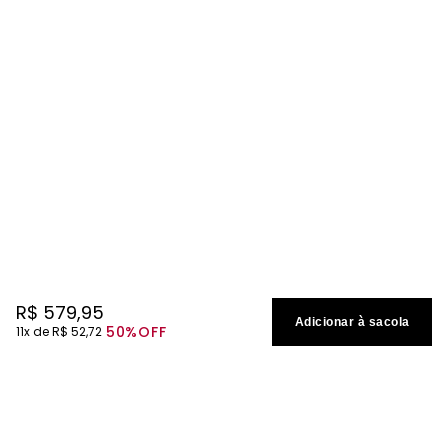
R$
579
,
95
Adicionar à sacola
50%
OFF
11
R$
52
,
72