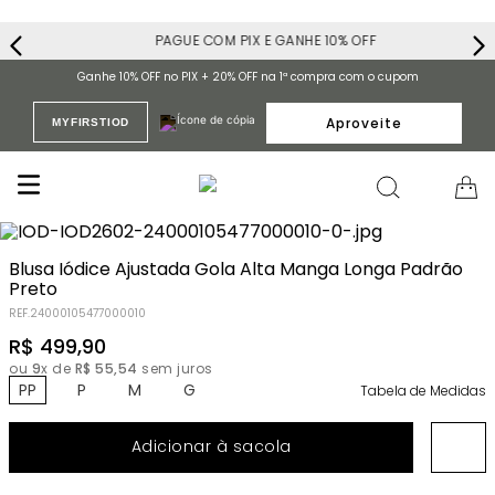
PAGUE COM PIX E GANHE 10% OFF
Ganhe 10% OFF no PIX + 20% OFF na 1ª compra com o cupom
Aproveite
MYFIRSTIOD
Blusa Iódice Ajustada Gola Alta Manga Longa Padrão
Preto
REF.
24000105477000010
R$
499
,
90
ou
9
x de
R$
55
,
54
sem juros
PP
P
M
G
Tabela de Medidas
Adicionar à sacola