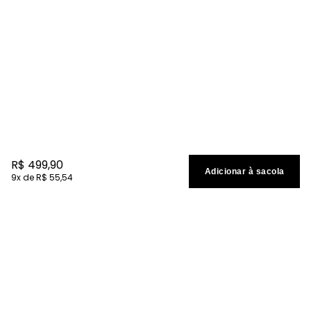
R$
499
,
90
Adicionar à sacola
9
R$
55
,
54