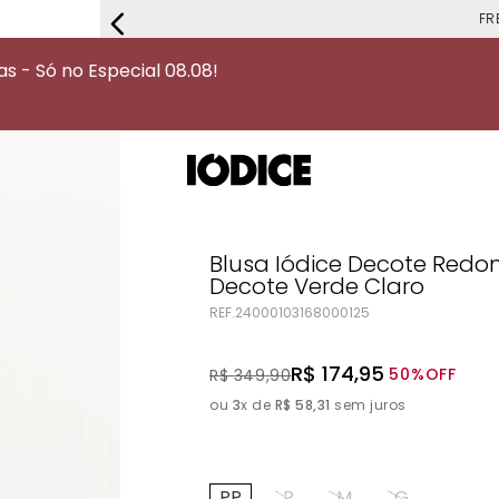
FRETE G
 - Só no Especial 08.08!
Blusa Iódice Decote Red
Decote Verde Claro
REF.
24000103168000125
R$
174
,
95
50%
OFF
R$
349
,
90
ou
3
x de
R$
58
,
31
sem juros
PP
P
M
G