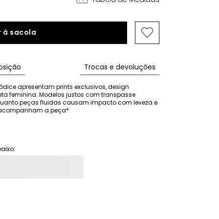
 à sacola
sição
Trocas e devoluções
ódice apresentam prints exclusivos, design 
eta feminina. Modelos justos com transpasse 
nquanto peças fluidas causam impacto com leveza e 
ão acompanham a peça*
aixo: