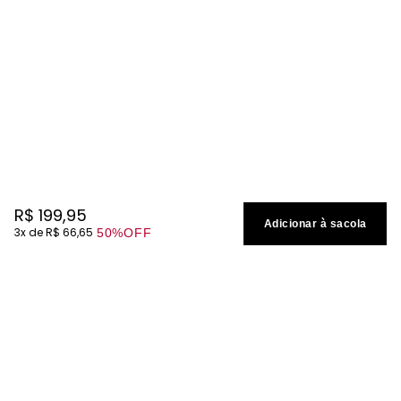
R$
199
,
95
Adicionar à sacola
3
R$
66
,
65
50%
OFF