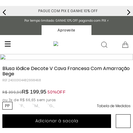
PAGUE COM PIX E GANHE 10% OFF
Por tempo limitado: GANHE 10% OFF pagando com PIX ⚡️
Aproveite
Blusa Iódice Decote V Cava Francesa Com Amarração
Bege
REF.
24000104482998468
R$
199
,
95
50%
OFF
R$
399
,
90
ou
x de
sem juros
3
R$
66
,
65
PP
P
M
G
Tabela de Medidas
Adicionar à sacola