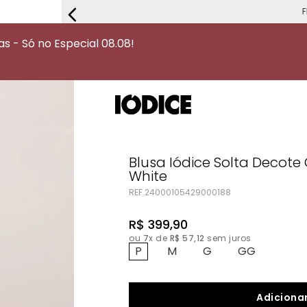
FRETE G
 - Só no Especial 08.08!
Blusa Iódice Solta Decot
White
REF.
24000105429000188
R$
399
,
90
ou
7
x de
R$
57
,
12
sem juros
P
M
G
GG
Adicionar