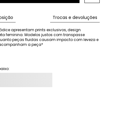
sição
Trocas e devoluções
ódice apresentam prints exclusivos, design 
eta feminina. Modelos justos com transpasse 
nquanto peças fluidas causam impacto com leveza e 
ão acompanham a peça*
aixo: