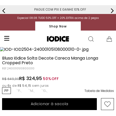
PAGUE COM PIX E GANHE 10% OFF
Especial 08.08: TUDO 50% OFF + 20% EXTRA acima de 2 peças
Shop Now
Blusa Iódice Solta Decote Careca Manga Longa
Cropped Preto
REF.
24000105108000010
R$
324
,
95
50%
OFF
R$
649
,
90
ou
6
x de
R$
54
,
15
sem juros
PP
P
M
G
Tabela de Medidas
Adicionar à sacola