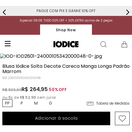
PAGUE COM PIX E GANHE 10% OFF
Especial 08.08: TUDO 50% OFF + 20% EXTRA acima de 2 peças
Shop Now
Blusa Iódice Solta Decote Careca Manga Longa Padrão
Marrom
REF.
24000105342000048
R$
264
,
95
50%
OFF
R$
529
,
90
ou
5
x de
R$
52
,
99
sem juros
PP
P
M
G
Tabela de Medidas
Adicionar à sacola