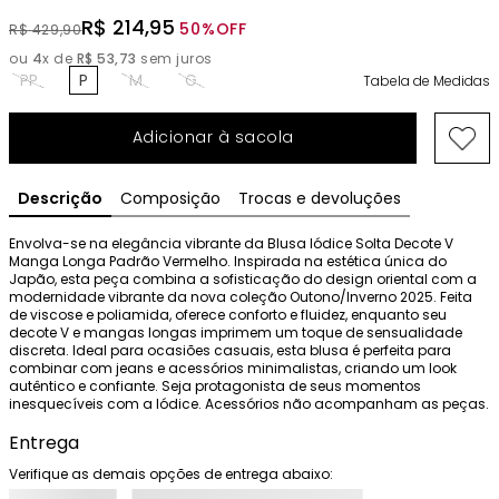
R$
214
,
95
50%
OFF
R$
429
,
90
ou
4
x de
R$
53
,
73
sem juros
PP
P
M
G
Tabela de Medidas
Adicionar à sacola
Descrição
Composição
Trocas e devoluções
Envolva-se na elegância vibrante da Blusa Iódice Solta Decote V 
Manga Longa Padrão Vermelho. Inspirada na estética única do 
Japão, esta peça combina a sofisticação do design oriental com a 
modernidade vibrante da nova coleção Outono/Inverno 2025. Feita 
de viscose e poliamida, oferece conforto e fluidez, enquanto seu 
decote V e mangas longas imprimem um toque de sensualidade 
discreta. Ideal para ocasiões casuais, esta blusa é perfeita para 
combinar com jeans e acessórios minimalistas, criando um look 
autêntico e confiante. Seja protagonista de seus momentos 
inesquecíveis com a Iódice. Acessórios não acompanham as peças.
Entrega
Verifique as demais opções de entrega abaixo: