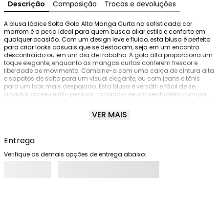
Descrição
Composição
Trocas e devoluções
A blusa Iódice Solta Gola Alta Manga Curta na sofisticada cor 
marrom é a peça ideal para quem busca aliar estilo e conforto em 
qualquer ocasião. Com um design leve e fluido, esta blusa é perfeita 
para criar looks casuais que se destacam, seja em um encontro 
descontraído ou em um dia de trabalho. A gola alta proporciona um 
toque elegante, enquanto as mangas curtas conferem frescor e 
liberdade de movimento. Combine-a com uma calça de cintura alta 
e sapatos de salto para um visual elegante, ou com jeans e tênis 
para um look mais despojado. Esta blusa é versátil e fácil de se 
adaptar ao seu estilo pessoal, tornando-se um verdadeiro curinga 
no guarda-roupa. Os acessórios, como colares delicados e brincos, 
podem complementar ainda mais sua produção, trazendo um 
VER MAIS
charme extra. A Iódice, referência em moda feminina, traz nesta peça 
a essência de um estilo confiante e autêntico, garantindo que você 
se sinta incrível a cada uso. Os acessórios não acompanham as 
Entrega
peças.
Verifique as demais opções de entrega abaixo: