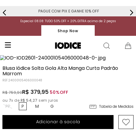
PAGUE COM PIX E GANHE 10% OFF
Especial 08.08: TUDO 50% OFF + 20% EXTRA acima de 2 peças
Shop Now
Blusa Iódice Solta Gola Alta Manga Curta Padrão
Marrom
REF.
24000105406000048
R$
379
,
95
50%
OFF
R$
759
,
90
ou
7
x de
R$
54
,
27
sem juros
PP
P
M
G
Tabela de Medidas
Adicionar à sacola