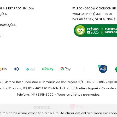
EGA E RETIRADA EM LOJA
FALECONOSCO@IODICE.COM.BR
UÇÕES
WHATSAPP: (44) 3351-5000
DAS 08 ÀS 18H, DE SEGUNDA À 
PROMOÇÕES
ER
26 Morena Rosa Indústria e Comércio de Confecções S/A - CNPJ 15.095.271/00
 das Fábricas, 412 BC e 462 ABC Distrito Industrial Adelino Pagani - Cianorte 
Telefone: (44) 3351-5000 - Todos os direitos reservados.
ra melhorar a sua experiência no site. Ao clicar em entendi você concor