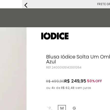
FRETE G
Blusa Iódice Solta Um O
Azul
REF.
24000105142001264
R$
249
,
95
50%
OFF
R$
499
,
90
ou
4
x de
R$
62
,
48
sem juros
P
M
G