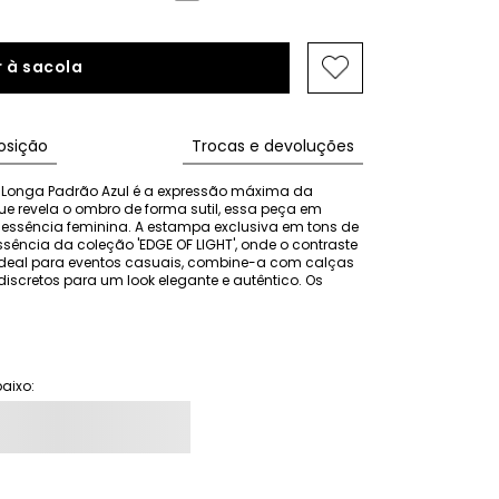
 à sacola
sição
Trocas e devoluções
 Longa Padrão Azul é a expressão máxima da 
 revela o ombro de forma sutil, essa peça em 
 essência feminina. A estampa exclusiva em tons de 
ência da coleção 'EDGE OF LIGHT', onde o contraste 
. Ideal para eventos casuais, combine-a com calças 
discretos para um look elegante e autêntico. Os 
aixo: