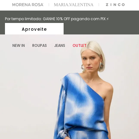
A ESCOLHER SEU LOOK?
FALE COM NOSSA PERSONAL SHOPPER.
Por tempo limitado: GANHE 10% OFF pagando com PIX ⚡️
Aproveite
NEW IN
ROUPAS
JEANS
OUTLET