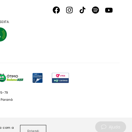
SEXTA.
05-79
- Paraná
Ajuda
da com a
Entendi