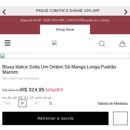
PAGUE COM PIX E GANHE 10% OFF
Especial 08.08: TUDO 50% OFF + 20% EXTRA acima de 2 peças
Shop Now
Blusa Iódice Solta Um Ombro Só Manga Longa Padrão
Marrom
REF.
24000104752000048
R$
324
,
95
50%
OFF
R$
649
,
90
ou
6
x de
R$
54
,
15
sem juros
PP
P
M
G
Tabela de Medidas
Adicionar à sacola