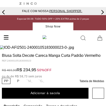
FALE COM NOSSA
PERSONAL SHOPPER.
Especial 08.08: TUDO 50% OFF + 20% EXTRA acima de 2 peças
Shop Now
Blusa Solta Decote Careca Manga Curta Padrão Vermelho
REF.
24000105183000023
R$
234
,
95
50%
OFF
R$
469
,
90
ou
4
x de
R$
58
,
73
sem juros
PP
P
M
G
Tabela de Medidas
Adicionar à sacola