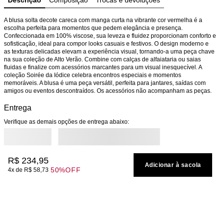
Descrição
Composição
Trocas e devoluções
A blusa solta decote careca com manga curta na vibrante cor vermelha é a 
escolha perfeita para momentos que pedem elegância e presença. 
Confeccionada em 100% viscose, sua leveza e fluidez proporcionam conforto e 
sofisticação, ideal para compor looks casuais e festivos. O design moderno e 
as texturas delicadas elevam a experiência visual, tornando-a uma peça chave 
na sua coleção de Alto Verão. Combine com calças de alfaiataria ou saias 
fluidas e finalize com acessórios marcantes para um visual inesquecível. A 
coleção Soirée da Iódice celebra encontros especiais e momentos 
memoráveis. A blusa é uma peça versátil, perfeita para jantares, saídas com 
amigos ou eventos descontraídos. Os acessórios não acompanham as peças.
Entrega
Verifique as demais opções de entrega abaixo:
R$
234
,
95
Adicionar à sacola
50%
OFF
4
R$
58
,
73