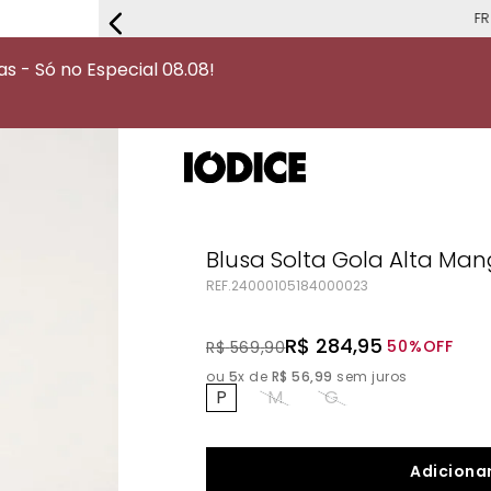
FRETE G
 - Só no Especial 08.08!
Blusa Solta Gola Alta M
REF.
24000105184000023
R$
284
,
95
50%
OFF
R$
569
,
90
ou
5
x de
R$
56
,
99
sem juros
P
M
G
Adicionar