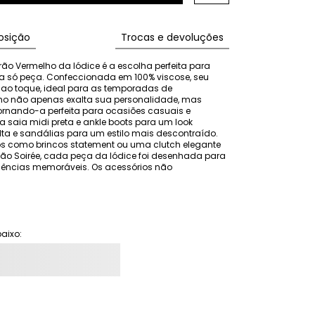
sição
Trocas e devoluções
ão Vermelho da Iódice é a escolha perfeita para 
 só peça. Confeccionada em 100% viscose, seu 
o toque, ideal para as temporadas de 
lho não apenas exalta sua personalidade, mas 
ornando-a perfeita para ocasiões casuais e 
saia midi preta e ankle boots para um look 
alta e sandálias para um estilo mais descontraído. 
s como brincos statement ou uma clutch elegante 
o Soirée, cada peça da Iódice foi desenhada para 
ncias memoráveis. Os acessórios não 
aixo: