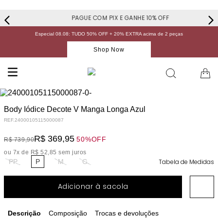
PAGUE COM PIX E GANHE 10% OFF
Especial 08.08: TUDO 50% OFF + 20% EXTRA acima de 2 peças
Shop Now
Body Iódice Decote V Manga Longa Azul
REF.
24000105115000087
R$
369
,
95
50%
OFF
R$
739
,
90
ou
7
x de
R$
52
,
85
sem juros
PP
P
M
G
Tabela de Medidas
Adicionar à sacola
Descrição
Composição
Trocas e devoluções