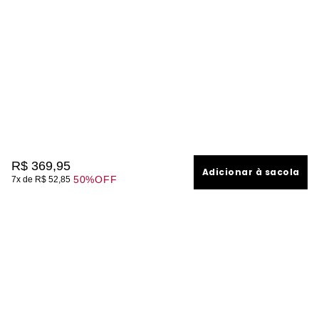
R$
369
,
95
Adicionar à sacola
50%
OFF
7
R$
52
,
85