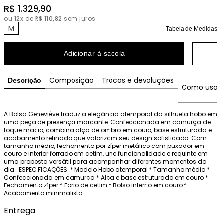
R$
1
.
329
,
90
ou
12
x de
R$
110
,
82
sem juros
M
Tabela de Medidas
Adicionar à sacola
Composição
Trocas e devoluções
Descrição
Como usar
A Bolsa Geneviève traduz a elegância atemporal da silhueta hobo em 
uma peça de presença marcante. Confeccionada em camurça de 
toque macio, combina alça de ombro em couro, base estruturada e 
acabamento refinado que valorizam seu design sofisticado. Com 
tamanho médio, fechamento por zíper metálico com puxador em 
couro e interior forrado em cetim, une funcionalidade e requinte em 
uma proposta versátil para acompanhar diferentes momentos do 
dia.  ESPECIFICAÇÕES  * Modelo Hobo atemporal * Tamanho médio * 
Confeccionada em camurça * Alça e base estruturado em couro * 
Fechamento zíper * Forro de cetim * Bolso interno em couro * 
Acabamento minimalista
Entrega