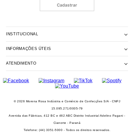
Cadastrar
INSTITUCIONAL
INFORMAÇÕES ÚTEIS
NOSSA HISTÓRIA
NOSSAS LOJAS
ATENDIMENTO
POLÍTICA DE ENTREGA E RETIRADA EM LOJA
POLÍTICA DE PRIVACIDADE
TROCAS E DEVOLUÇÕES
INSTITUTO MORENA ROSA
FALECONOSCO@IODICE.COM.BR
TROQUE FÁCIL
GRUPO MORENA ROSA
WHATSAPP: (41) 4042-1559
REGULAMENTO E PROMOÇÕES
SEJA UM FRANQUEADO
DAS 08 ÀS 18H
© 2026 Morena Rosa Indústria e Comércio de Confecções S/A - CNPJ
RECLAME AQUI
SEJA UM REVENDEDOR
15.095.271/0005-79
PERSONAL SHOPPER
Avenida das Fábricas, 412 BC e 462 ABC Distrito Industrial Adelino Pagani -
PERSONAL SHOPPER
Cianorte - Paraná
Telefone: (44) 3351-5000 - Todos os direitos reservados.