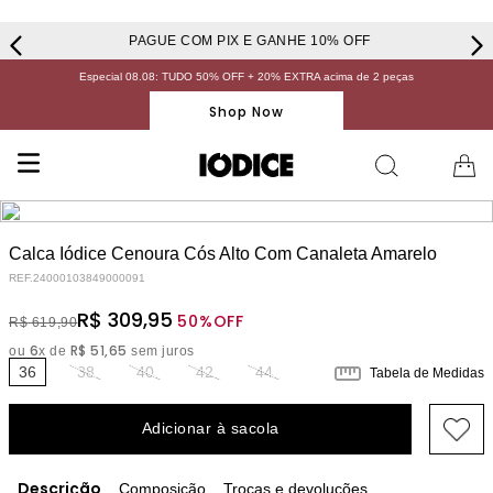
PAGUE COM PIX E GANHE 10% OFF
Especial 08.08: TUDO 50% OFF + 20% EXTRA acima de 2 peças
Shop Now
Calca Iódice Cenoura Cós Alto Com Canaleta Amarelo
REF.
24000103849000091
R$
309
,
95
50%
OFF
R$
619
,
90
6
R$
51
,
65
ou
x de
sem juros
36
38
40
42
44
Tabela de Medidas
Adicionar à sacola
Descrição
Composição
Trocas e devoluções