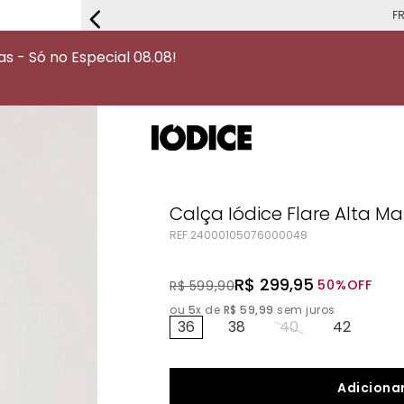
FRETE G
 - Só no Especial 08.08!
Calça Iódice Flare Alta M
REF.
24000105076000048
R$
299
,
95
50%
OFF
R$
599
,
90
ou
5
x de
R$
59
,
99
sem juros
36
38
40
42
Adicionar