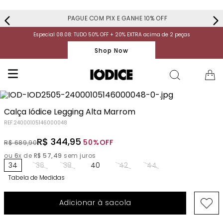
PAGUE COM PIX E GANHE 10% OFF
Especial 08.08: TUDO 50% OFF + 20% EXTRA acima de 2 peças
Shop Now
Calça Iódice Legging Alta Marrom
REF.
24000105146000048
R$
344
,
95
50%
OFF
R$
689
,
90
ou
6
x de
R$
57
,
49
sem juros
34
36
38
40
42
44
Tabela de Medidas
Adicionar à sacola