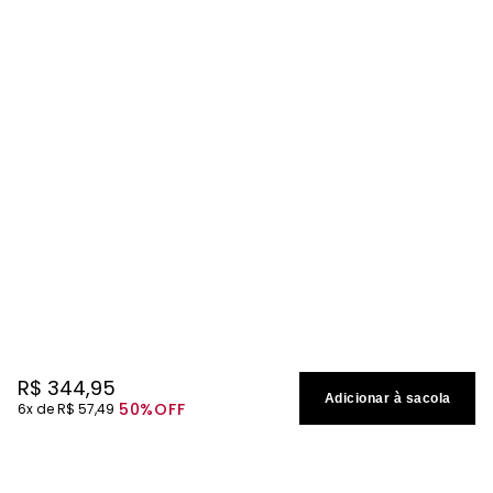
R$
344
,
95
Adicionar à sacola
50%
OFF
6
R$
57
,
49