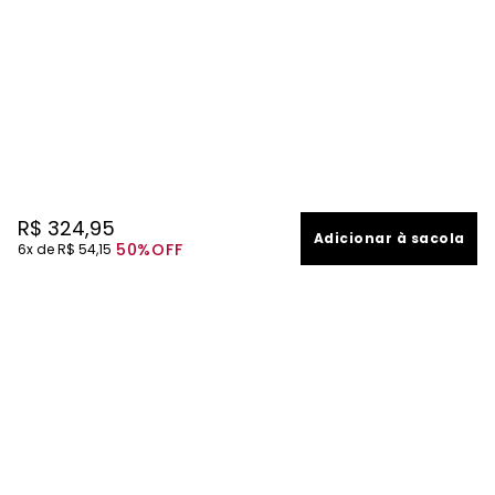
R$
324
,
95
Adicionar à sacola
50%
OFF
6
R$
54
,
15