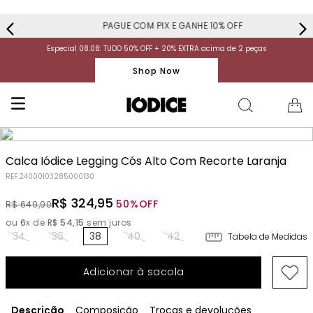
PAGUE COM PIX E GANHE 10% OFF
Especial 08.08: TUDO 50% OFF + 20% EXTRA acima de 2 peças
Shop Now
Calca Iódice Legging Cós Alto Com Recorte Laranja
REF.
24000103285000130
R$
324
,
95
50%
OFF
R$
649
,
90
ou
6
x de
R$
54
,
15
sem juros
34
36
38
40
42
Tabela de Medidas
Adicionar à sacola
Descrição
Composição
Trocas e devoluções