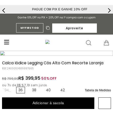
PAGUE COM PIX E GANHE 10% OFF
Ganhe 10% OFF no PIX + 20% OFF na 1ª compra com o cupom
Aproveite
MYFIRSTIOD
Calca Iódice Legging Cós Alto Com Recorte Laranja
REF.
24000104189997665
R$
399
,
95
50%
OFF
R$
799
,
90
ou
7
x de
R$
57
,
13
sem juros
34
36
38
40
42
Tabela de Medidas
Adicionar à sacola