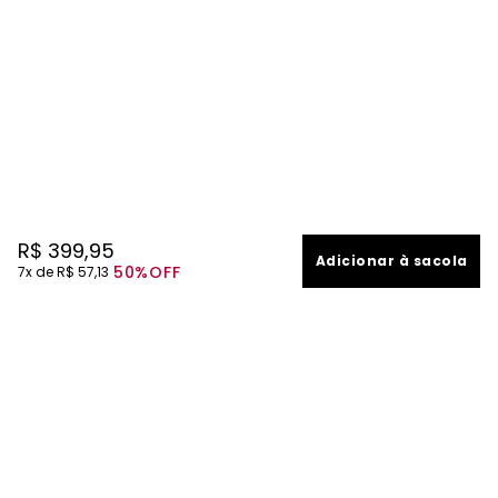
R$
399
,
95
Adicionar à sacola
50%
OFF
7
R$
57
,
13