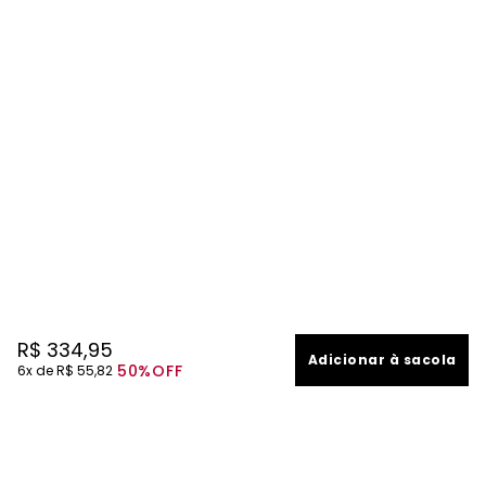
R$
334
,
95
Adicionar à sacola
50%
OFF
6
R$
55
,
82