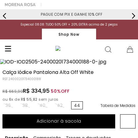
PAGUE COM PIX E GANHE 10% OFF
Especial 08.08: TUDO 50% OFF + 20% EXTRA acima de 2 peças
Shop Now
Calça Iódice Pantalona Alta Off White
REF.
24000201734000188
R$
334
,
95
50%
OFF
R$
669
,
90
ou
6
x de
R$
55
,
82
sem juros
36
38
40
42
44
Tabela de Medidas
Adicionar à sacola