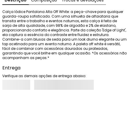
Descrição
Composição
Trocas e devoluções
Calça Iódice Pantalona Alta Off White: a peça-chave para qualquer 
guarda-roupa sofisticado. Com uma silhueta de alfaiataria que 
transita entre o trabalho e eventos noturnos, esta calça é feita de 
sarja de alta qualidade, com 98% de algodão e 2% de elastano, 
proporcionando conforto e elegância. Parte da coleção 'Edge of Light', 
ela captura a essência do contraste entre fluidez e estrutura. 
Combine-a com blusas de seda para um look diurno elegante ou um 
top acetinado para um evento noturno. A paleta off white é versátil, 
fácil de combinar com acessórios dourados ou prateados, 
garantindo que você brilhe em qualquer ocasião. *Os acessórios não 
acompanham as peças.*
Entrega
Verifique as demais opções de entrega abaixo: