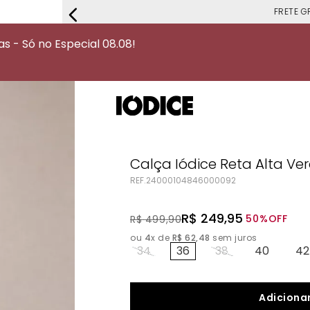
FRETE G
 - Só no Especial 08.08!
Calça Iódice Reta Alta Ve
REF.
24000104846000092
R$
249
,
95
50%
OFF
R$
499
,
90
ou
4
x de
R$
62
,
48
sem juros
34
36
38
40
42
Adicionar