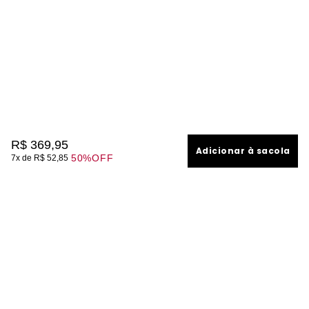
R$
369
,
95
Adicionar à sacola
50%
OFF
7
R$
52
,
85