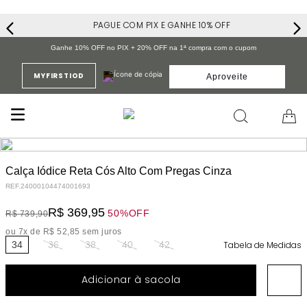
PAGUE COM PIX E GANHE 10% OFF
Ganhe 10% OFF no PIX + 20% OFF na 1ª compra com o cupom
MYFIRSTIOD
Aproveite
Calça Iódice Reta Cós Alto Com Pregas Cinza
REF.
24000104474001693
R$
369
,
95
50%
OFF
R$
739
,
90
ou
7
x de
R$
52
,
85
sem juros
34
36
38
40
42
Tabela de Medidas
Adicionar à sacola