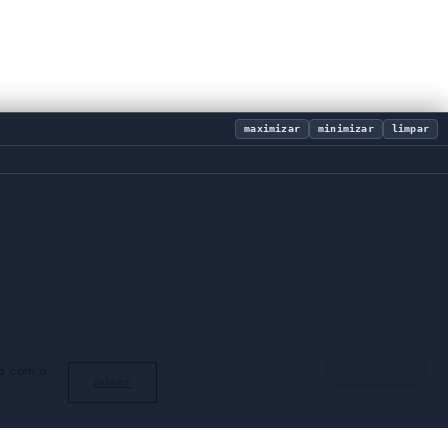
maximizar
minimizar
limpar
Ajuda
da com a
Entendi