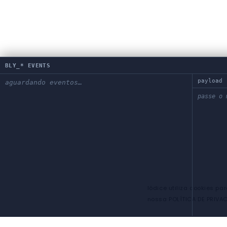
BLY_* EVENTS
payload
aguardando eventos…
passe o 
Iódice utiliza cookies pa
nossa POLÍTICA DE PRIVAC