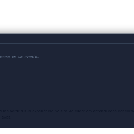
mouse em um evento…
ra melhorar a sua experiência no site. Ao clicar em entendi você concor
IDADE.