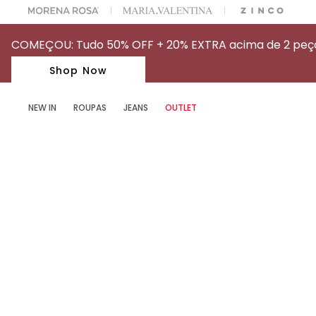
OFF NA SUA 1° COMPRA USANDO O CUPOM: MYFIRSTIOD
COMEÇOU: Tudo 50% OFF + 20% EXTRA acima de 2 peças
Shop Now
NEW IN
ROUPAS
JEANS
OUTLET