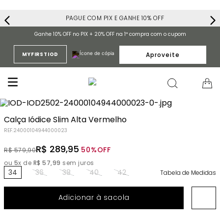
PAGUE COM PIX E GANHE 10% OFF
Ganhe 10% OFF no PIX + 20% OFF na 1ª compra com o cupom
Aproveite
MYFIRSTIOD
Calça Iódice Slim Alta Vermelho
REF.
24000104944000023
R$
289
,
95
50%
OFF
R$
579
,
90
ou
5
x de
R$
57
,
99
sem juros
34
36
38
40
42
Tabela de Medidas
Adicionar à sacola