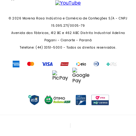
TROQUE FÁCIL
GRUPO MORENA ROSA
WHATSAPP: (41) 4042-1559
REGULAMENTO E PROMOÇÕES
SEJA UM FRANQUEADO
DAS 08 ÀS 18H
© 2026 Morena Rosa Indústria e Comércio de Confecções S/A - CNPJ
RECLAME AQUI
SEJA UM REVENDEDOR
15.095.271/0005-79
PERSONAL SHOPPER
PERSONAL SHOPPER
Avenida das Fábricas, 412 BC e 462 ABC Distrito Industrial Adelino
Pagani - Cianorte - Paraná
Telefone: (44) 3351-5000 - Todos os direitos reservados.