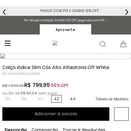
PAGUE COM PIX E GANHE 10% OFF
Por tempo limitado: GANHE 10% OFF pagando com PIX ⚡️
Aproveite
Calça Iódice Slim Cós Alto Alfaiataria Off White
REF.
24000201523000188
R$
799
,
95
50%
OFF
R$
1
.
599
,
90
ou
12
x de
R$
66
,
66
sem juros
36
38
40
42
44
Tabela de Medidas
Adicionar à sacola
Descrição
Composição
Trocas e devoluções