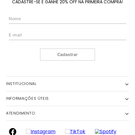
CADASTRE-SE E GANHE 20% OFF NA PRIMEIRA COMPRA!
Cadastrar
INSTITUCIONAL
INFORMAÇÕES ÚTEIS
NOSSA HISTÓRIA
NOSSAS LOJAS
ATENDIMENTO
POLÍTICA DE ENTREGA E RETIRADA EM LOJA
POLÍTICA DE PRIVACIDADE
TROCAS E DEVOLUÇÕES
INSTITUTO MORENA ROSA
FALECONOSCO@IODICE.COM.BR