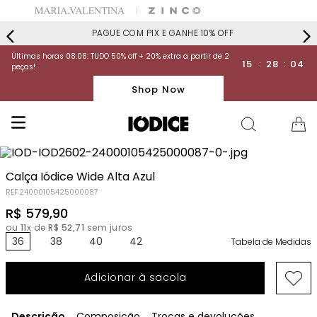
PAGUE COM PIX E GANHE 10% OFF
Últimas horas 08.08: TUDO 50% off + 20% extra a partir de 2
15
:
28
:
04
peças!
Shop Now
Calça Iódice Wide Alta Azul
REF.
24000105425000087
R$
579
,
90
ou
11
x de
R$
52
,
71
sem juros
36
38
40
42
Tabela de Medidas
Adicionar à sacola
Descrição
Composição
Trocas e devoluções