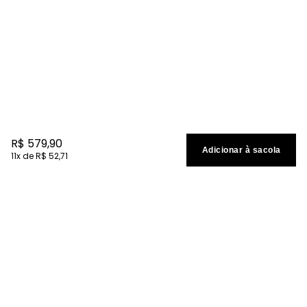
R$
579
,
90
Adicionar à sacola
11
R$
52
,
71