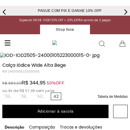
PAGUE COM PIX E GANHE 10% OFF
Especial 08.08: TUDO 50% OFF + 20% EXTRA acima de 2 peças
Shop Now
Calça Iódice Wide Alta Bege
REF.
24000105223000015
R$
344
,
95
50%
OFF
R$
689
,
90
ou
x de
sem juros
6
R$
57
,
49
36
38
40
42
Tabela de Medidas
Adicionar à sacola
Composição
Trocas e devoluções
Descrição