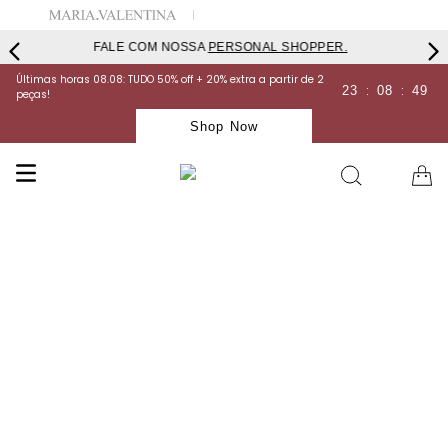
FALE COM NOSSA
PERSONAL SHOPPER.
Últimas horas 08.08: TUDO 50% off + 20% extra a partir de 2
:
:
23
08
49
peças!
Shop Now