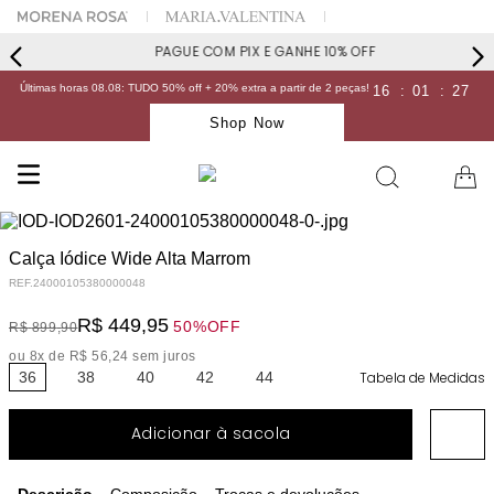
PAGUE COM PIX E GANHE 10% OFF
Últimas horas 08.08: TUDO 50% off + 20% extra a partir de 2 peças!
16
:
01
:
27
Shop Now
Calça Iódice Wide Alta Marrom
REF.
24000105380000048
R$
449
,
95
50%
OFF
R$
899
,
90
ou
8
x de
R$
56
,
24
sem juros
36
38
40
42
44
Tabela de Medidas
Adicionar à sacola