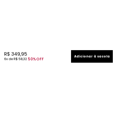
R$
349
,
95
Adicionar à sacola
50%
OFF
6
R$
58
,
32