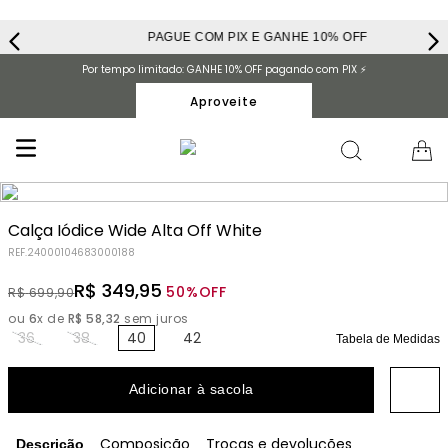
PAGUE COM PIX E GANHE 10% OFF
Por tempo limitado: GANHE 10% OFF pagando com PIX ⚡️
Aproveite
Calça Iódice Wide Alta Off White
REF.
24000104683000188
R$
349
,
95
50%
OFF
R$
699
,
90
ou
6
x de
R$
58
,
32
sem juros
36
38
40
42
Tabela de Medidas
Adicionar à sacola
Composição
Trocas e devoluções
Descrição