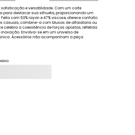
 sofisticação e versatilidade. Com um corte 
eita para destacar sua silhueta, proporcionando um 
ita com 53% rayon e 47% viscose, oferece conforto 
s casuais, combine-a com blusas de alfaiataria ou 
ce celebra a coexistência de forças opostas, refletida 
 inovação. Envolva-se em um universo de 
e única. Acessórios não acompanham a peça.
aixo: