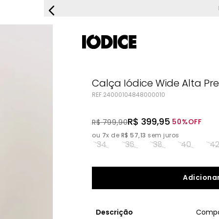
FRETE G
Calça Iódice Wide Alta Pr
REF.
24000104848000010
R$
399
,
95
50%
OFF
R$
799
,
90
ou
7
x de
R$
57
,
13
sem juros
34
36
38
40
4
Adicionar
Descrição
Compo