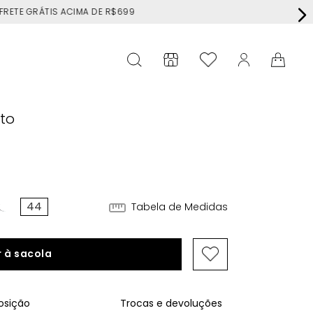
RÁTIS ACIMA DE R$699
eto
2
44
Tabela de Medidas
 à sacola
sição
Trocas e devoluções