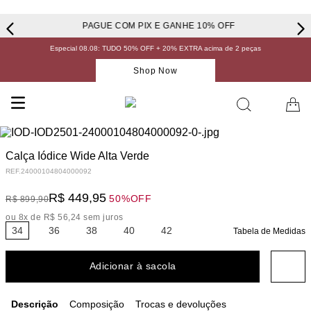
PAGUE COM PIX E GANHE 10% OFF
Especial 08.08: TUDO 50% OFF + 20% EXTRA acima de 2 peças
Shop Now
Calça Iódice Wide Alta Verde
REF.
24000104804000092
R$
449
,
95
50%
OFF
R$
899
,
90
ou
8
x de
R$
56
,
24
sem juros
34
36
38
40
42
Tabela de Medidas
Adicionar à sacola
Descrição
Composição
Trocas e devoluções