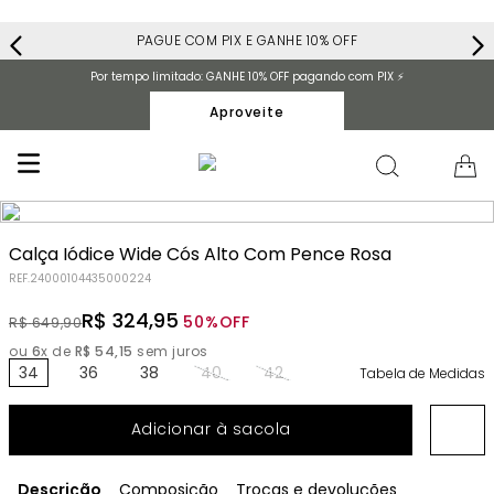
PAGUE COM PIX E GANHE 10% OFF
Por tempo limitado: GANHE 10% OFF pagando com PIX ⚡️
Aproveite
Calça Iódice Wide Cós Alto Com Pence Rosa
REF.
24000104435000224
R$
324
,
95
50%
OFF
R$
649
,
90
ou
6
x de
R$
54
,
15
sem juros
34
36
38
40
42
Tabela de Medidas
Adicionar à sacola
Descrição
Composição
Trocas e devoluções