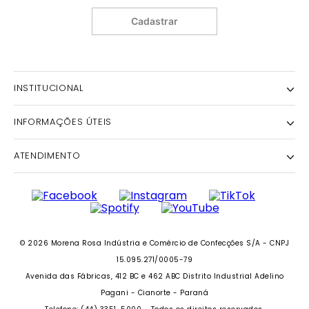
Cadastrar
INSTITUCIONAL
INFORMAÇÕES ÚTEIS
NOSSA HISTÓRIA
NOSSAS LOJAS
ATENDIMENTO
POLÍTICA DE ENTREGA E RETIRADA EM LOJA
POLÍTICA DE PRIVACIDADE
TROCAS E DEVOLUÇÕES
INSTITUTO MORENA ROSA
FALECONOSCO@IODICE.COM.BR
TROQUE FÁCIL
GRUPO MORENA ROSA
WHATSAPP: (41) 4042-1559
REGULAMENTO E PROMOÇÕES
SEJA UM FRANQUEADO
DAS 08 ÀS 18H
© 2026 Morena Rosa Indústria e Comércio de Confecções S/A - CNPJ
RECLAME AQUI
SEJA UM REVENDEDOR
15.095.271/0005-79
PERSONAL SHOPPER
Avenida das Fábricas, 412 BC e 462 ABC Distrito Industrial Adelino
PERSONAL SHOPPER
Pagani - Cianorte - Paraná