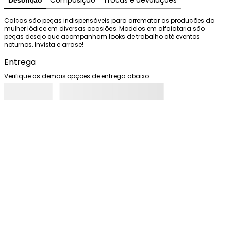
Composição
Trocas e devoluções
Descrição
Calças são peças indispensáveis para arrematar as produções da 
mulher Iódice em diversas ocasiões. Modelos em alfaiataria são 
peças desejo que acompanham looks de trabalho até eventos 
noturnos. Invista e arrase!
Entrega
Verifique as demais opções de entrega abaixo: