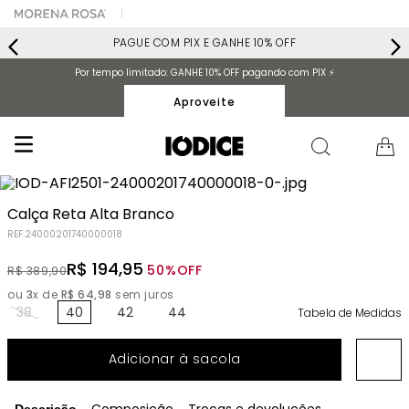
PAGUE COM PIX E GANHE 10% OFF
Por tempo limitado: GANHE 10% OFF pagando com PIX ⚡️
Aproveite
Calça Reta Alta Branco
REF.
24000201740000018
R$
194
,
95
50%
OFF
R$
389
,
90
ou
3
x de
R$
64
,
98
sem juros
38
40
42
44
Tabela de Medidas
Adicionar à sacola