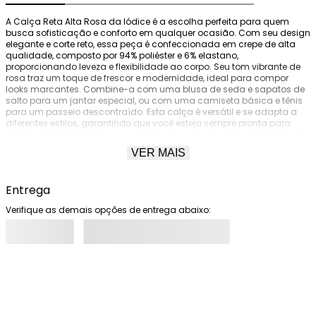
A Calça Reta Alta Rosa da Iódice é a escolha perfeita para quem 
busca sofisticação e conforto em qualquer ocasião. Com seu design 
elegante e corte reto, essa peça é confeccionada em crepe de alta 
qualidade, composto por 94% poliéster e 6% elastano, 
proporcionando leveza e flexibilidade ao corpo. Seu tom vibrante de 
rosa traz um toque de frescor e modernidade, ideal para compor 
looks marcantes. Combine-a com uma blusa de seda e sapatos de 
salto para um jantar especial, ou com uma camiseta básica e tênis 
para um passeio descontraído. Esta calça é versátil e se adapta a 
diferentes estilos, garantindo que você esteja sempre pronta para 
brilhar. A coleção Soirée, que inspira esta peça, é uma celebração de 
momentos memoráveis, onde cada detalhe é pensado para realçar 
VER MAIS
sua feminilidade. Experimente a sensação de estar confiante e 
autêntica em todas as suas vivências. Lembre-se, os acessórios não 
acompanham as peças.
Entrega
Verifique as demais opções de entrega abaixo: