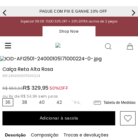
PAGUE COM PIX E GANHE 10% OFF
Especial 08.08: TUDO 50% OFF + 20% EXTRA acima de 2 peças
Shop Now
Calça Reta Alta Rosa
REF.
24000105171000224
R$
329
,
95
50%
OFF
R$
659
,
90
ou
x de
sem juros
6
R$
54
,
99
36
38
40
42
44
Tabela de Medidas
Adicionar à sacola
Composição
Trocas e devoluções
Descrição