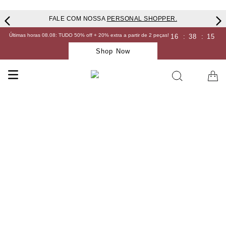
FALE COM NOSSA
PERSONAL SHOPPER.
Últimas horas 08.08: TUDO 50% off + 20% extra a partir de 2 peças!
16
:
38
:
15
Shop Now