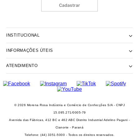
Cadastrar
INSTITUCIONAL
INFORMAÇÕES ÚTEIS
NOSSA HISTÓRIA
NOSSAS LOJAS
ATENDIMENTO
POLÍTICA DE ENTREGA E RETIRADA EM LOJA
POLÍTICA DE PRIVACIDADE
TROCAS E DEVOLUÇÕES
INSTITUTO MORENA ROSA
FALECONOSCO@IODICE.COM.BR
TROQUE FÁCIL
GRUPO MORENA ROSA
WHATSAPP: (41) 4042-1559
REGULAMENTO E PROMOÇÕES
SEJA UM FRANQUEADO
DAS 08 ÀS 18H
© 2026 Morena Rosa Indústria e Comércio de Confecções S/A - CNPJ
RECLAME AQUI
SEJA UM REVENDEDOR
15.095.271/0005-79
PERSONAL SHOPPER
Avenida das Fábricas, 412 BC e 462 ABC Distrito Industrial Adelino Pagani -
PERSONAL SHOPPER
Cianorte - Paraná
Telefone: (44) 3351-5000 - Todos os direitos reservados.