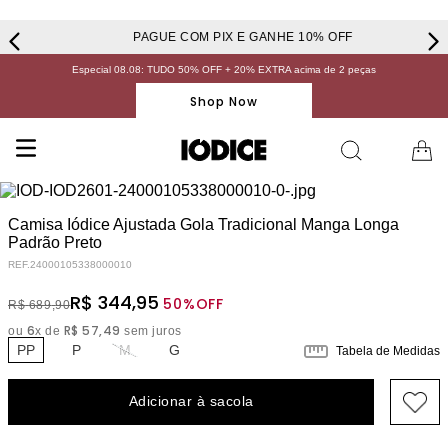
PAGUE COM PIX E GANHE 10% OFF
Especial 08.08: TUDO 50% OFF + 20% EXTRA acima de 2 peças
Shop Now
Camisa Iódice Ajustada Gola Tradicional Manga Longa
Padrão Preto
REF.
24000105338000010
R$
344
,
95
50%
OFF
R$
689
,
90
6
R$
57
,
49
ou
x de
sem juros
PP
P
M
G
Tabela de Medidas
Adicionar à sacola