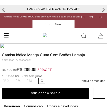
PAGUE COM PIX E GANHE 10% OFF
Últimas horas 08.08: TUDO 50% off + 20% extra a partir de 2 peças!
10
:
23
:
47
Shop Now
Camisa Iódice Manga Curta Com Botões Laranja
REF.
24000104600000081
R$
299
,
95
50%
OFF
R$
599
,
90
ou
5
x de
R$
59
,
99
sem juros
PP
P
M
G
Tabela de Medidas
Adicionar à sacola
Descrição
Composição
Trocas e devoluções