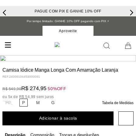
PAGUE COM PIX E GANHE 10% OFF
Por tempo limitado: GANHE 10% OFF pagando com PIX ⚡️
Aproveite
Camisa Iódice Manga Longa Com Amarração Laranja
REF.
24000104453000081
R$
274
,
95
50%
OFF
R$
549
,
90
ou
5
x de
R$
54
,
99
sem juros
PP
P
M
G
Tabela de Medidas
Adicionar à sacola
Descrição
Composição
Trocas e devoluções