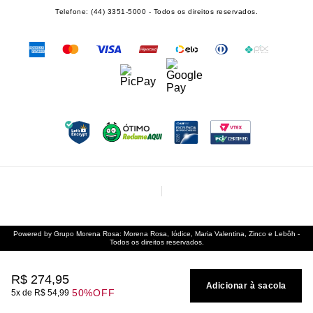
Telefone: (44) 3351-5000 - Todos os direitos reservados.
Powered by Grupo Morena Rosa: Morena Rosa, Iódice, Maria Valentina, Zinco e Lebôh -
Todos os direitos reservados.
R$
274
,
95
Adicionar à sacola
50%
OFF
5
R$
54
,
99