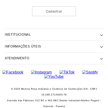
Cadastrar
INSTITUCIONAL
INFORMAÇÕES ÚTEIS
NOSSA HISTÓRIA
NOSSAS LOJAS
ATENDIMENTO
POLÍTICA DE ENTREGA E RETIRADA EM LOJA
POLÍTICA DE PRIVACIDADE
TROCAS E DEVOLUÇÕES
INSTITUTO MORENA ROSA
FALECONOSCO@IODICE.COM.BR
TROQUE FÁCIL
GRUPO MORENA ROSA
WHATSAPP: (41) 4042-1559
REGULAMENTO E PROMOÇÕES
SEJA UM FRANQUEADO
DAS 08 ÀS 18H
© 2026 Morena Rosa Indústria e Comércio de Confecções S/A - CNPJ
RECLAME AQUI
SEJA UM REVENDEDOR
15.095.271/0005-79
PERSONAL SHOPPER
Avenida das Fábricas, 412 BC e 462 ABC Distrito Industrial Adelino Pagani -
PERSONAL SHOPPER
Cianorte - Paraná