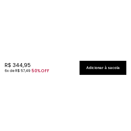
R$
344
,
95
Adicionar à sacola
50%
OFF
6
R$
57
,
49