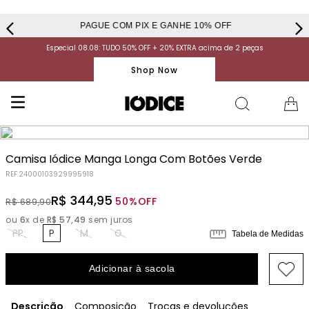
PAGUE COM PIX E GANHE 10% OFF
Especial 08.08: TUDO 50% OFF + 20% EXTRA acima de 2 peças
Shop Now
Camisa Iódice Manga Longa Com Botões Verde
REF.
24000103929995918
R$
344
,
95
50%
OFF
R$
689
,
90
ou
6
x de
R$
57
,
49
sem juros
PP
P
M
G
Tabela de Medidas
Adicionar à sacola
Descrição
Composição
Trocas e devoluções