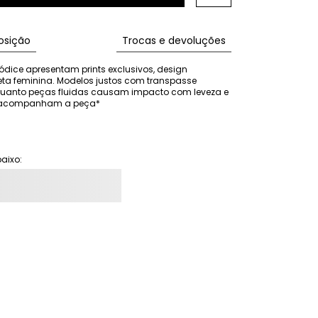
sição
Trocas e devoluções
ódice apresentam prints exclusivos, design 
eta feminina. Modelos justos com transpasse 
nquanto peças fluidas causam impacto com leveza e 
ão acompanham a peça*
aixo: