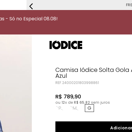
FRETE G
 - Só no Especial 08.08!
Camisa Iódice Solta Gola
Azul
REF.
24000201803998861
R$
789
,
90
ou
12
x de
R$
65
,
82
sem juros
P
M
G
Adicionar