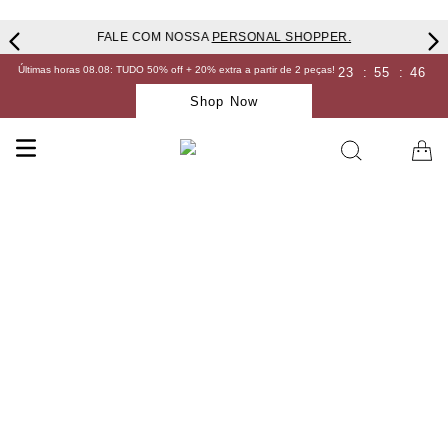
FALE COM NOSSA
PERSONAL SHOPPER.
Últimas horas 08.08: TUDO 50% off + 20% extra a partir de 2 peças!
23
:
55
:
46
Shop Now