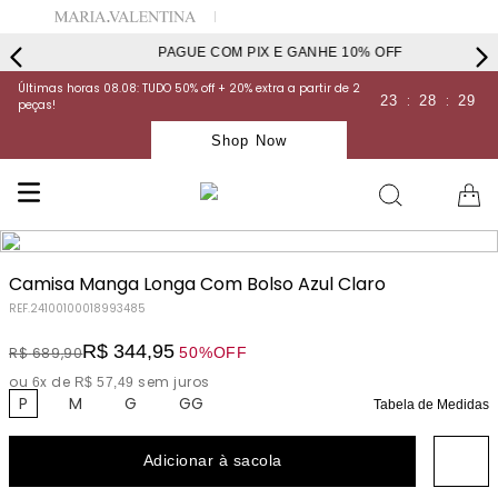
PAGUE COM PIX E GANHE 10% OFF
Últimas horas 08.08: TUDO 50% off + 20% extra a partir de 2
:
:
23
28
29
peças!
Shop Now
Camisa Manga Longa Com Bolso Azul Claro
REF.
24100100018993485
R$
344
,
95
50%
OFF
R$
689
,
90
ou
x de
sem juros
6
R$
57
,
49
P
M
G
GG
Tabela de Medidas
Adicionar à sacola