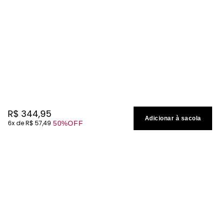
R$
344
,
95
Adicionar à sacola
6
R$
57
,
49
50%
OFF