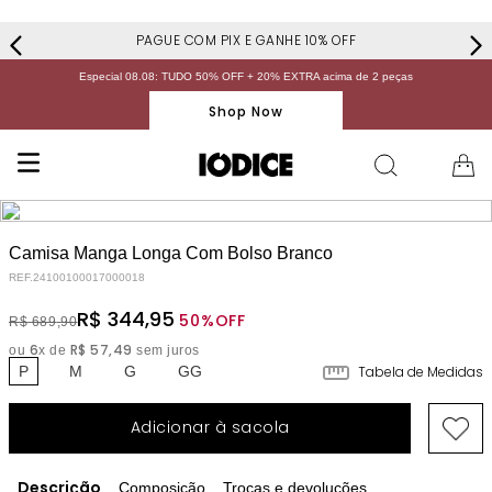
PAGUE COM PIX E GANHE 10% OFF
Especial 08.08: TUDO 50% OFF + 20% EXTRA acima de 2 peças
Shop Now
Camisa Manga Longa Com Bolso Branco
REF.
24100100017000018
R$
344
,
95
50%
OFF
R$
689
,
90
6
R$
57
,
49
ou
x de
sem juros
P
M
G
GG
Tabela de Medidas
Adicionar à sacola
Descrição
Composição
Trocas e devoluções