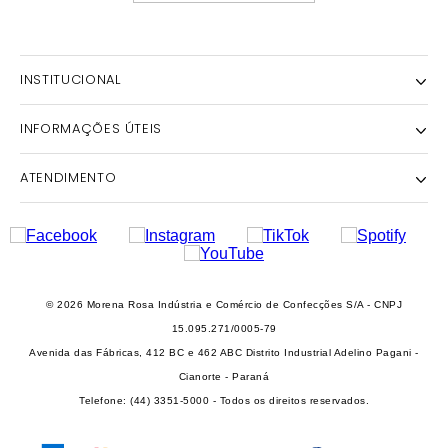
INSTITUCIONAL
INFORMAÇÕES ÚTEIS
NOSSA HISTÓRIA
NOSSAS LOJAS
ATENDIMENTO
POLÍTICA DE ENTREGA E RETIRADA EM LOJA
POLÍTICA DE PRIVACIDADE
TROCAS E DEVOLUÇÕES
INSTITUTO MORENA ROSA
FALECONOSCO@IODICE.COM.BR
TROQUE FÁCIL
GRUPO MORENA ROSA
WHATSAPP: (41) 4042-1559
REGULAMENTO E PROMOÇÕES
SEJA UM FRANQUEADO
DAS 08 ÀS 18H
© 2026 Morena Rosa Indústria e Comércio de Confecções S/A - CNPJ
RECLAME AQUI
SEJA UM REVENDEDOR
15.095.271/0005-79
PERSONAL SHOPPER
Avenida das Fábricas, 412 BC e 462 ABC Distrito Industrial Adelino Pagani -
PERSONAL SHOPPER
Cianorte - Paraná
Telefone: (44) 3351-5000 - Todos os direitos reservados.