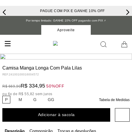
PAGUE COM PIX E GANHE 10% OFF
Por tempo limitado: GANHE 10% OFF pagando com PIX ⚡️
Aproveite
Camisa Manga Longa Com Pala Lilas
REF.
24100100016004572
R$
334
,
95
50%
OFF
R$
669
,
90
ou
6
x de
R$
55
,
82
sem juros
P
M
G
GG
Tabela de Medidas
Adicionar à sacola
Descrição
Composição
Trocas e devoluções