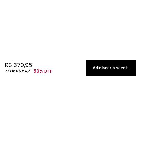
R$
379
,
95
Adicionar à sacola
50%
OFF
7
R$
54
,
27