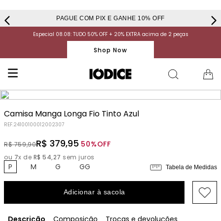
PAGUE COM PIX E GANHE 10% OFF
Especial 08.08: TUDO 50% OFF + 20% EXTRA acima de 2 peças
Shop Now
Camisa Manga Longa Fio Tinto Azul
REF.
24100100012002307
R$
379
,
95
50%
OFF
R$
759
,
90
ou
7
x de
R$
54
,
27
sem juros
P
M
G
GG
Tabela de Medidas
Adicionar à sacola
Descrição
Composição
Trocas e devoluções