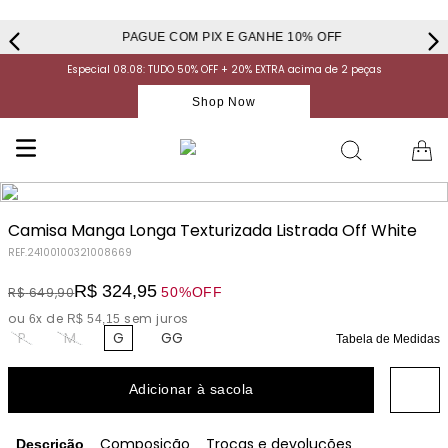
PAGUE COM PIX E GANHE 10% OFF
Especial 08.08: TUDO 50% OFF + 20% EXTRA acima de 2 peças
Shop Now
Camisa Manga Longa Texturizada Listrada Off White
REF.
24100100321008669
R$
324
,
95
50%
OFF
R$
649
,
90
ou
x de
sem juros
6
R$
54
,
15
P
M
G
GG
Tabela de Medidas
Adicionar à sacola
Composição
Trocas e devoluções
Descrição